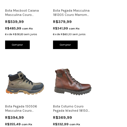
Bota Macboot Caiana
Bota Pegada Masculina
Masculina Couro
181305 Couro Marrom
Impermeável Tratorado
Casual
R$539,99
R$379,99
R$485,99
R$341,99
com
Pix
com
Pix
6
x
de
R$90,00
sem juros
6
x
de
R$63,33
sem juros
Comprar
Comprar
Bota Pegada 150506
Bota Coturno Couro
Masculina Couro
Pegada Washed 181504
Resistente E Conforto
Tratorada Ziper Pinh
R$394,99
R$369,99
Air
R$355,49
R$332,99
com
Pix
com
Pix