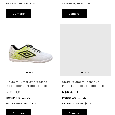
6
x
de
R$25,00
sem juros
6
x
de
R$25,00
sem juros
Comprar
Comprar
Chuteira Futsal Umbro Class
Chuteira Umbro Techno Jr
Neo Indoor Conforto Controle
Infantil Campo Conforto Estilo
Cinz
R$169,99
R$184,99
R$152,99
R$166,49
com
Pix
com
Pix
6
x
de
R$28,33
sem juros
6
x
de
R$30,83
sem juros
Comprar
Comprar