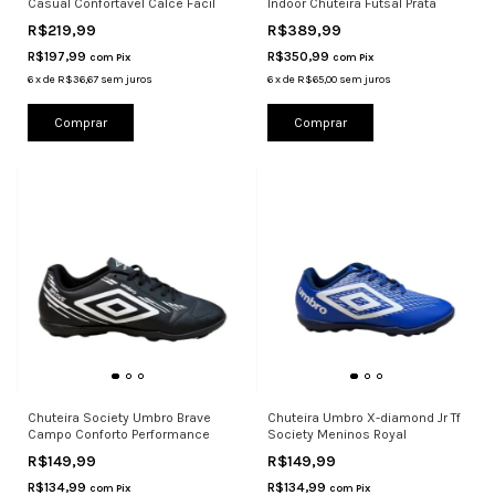
Casual Confortável Calce Fácil
Indoor Chuteira Futsal Prata
R$219,99
R$389,99
R$197,99
R$350,99
com
Pix
com
Pix
6
x
de
R$36,67
sem juros
6
x
de
R$65,00
sem juros
Comprar
Comprar
Chuteira Society Umbro Brave
Chuteira Umbro X-diamond Jr Tf
Campo Conforto Performance
Society Meninos Royal
R$149,99
R$149,99
R$134,99
R$134,99
com
Pix
com
Pix