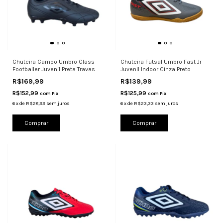
Chuteira Campo Umbro Class
Chuteira Futsal Umbro Fast Jr
Footballer Juvenil Preta Travas
Juvenil Indoor Cinza Preto
R$169,99
R$139,99
R$152,99
R$125,99
com
Pix
com
Pix
6
x
de
R$28,33
sem juros
6
x
de
R$23,33
sem juros
Comprar
Comprar