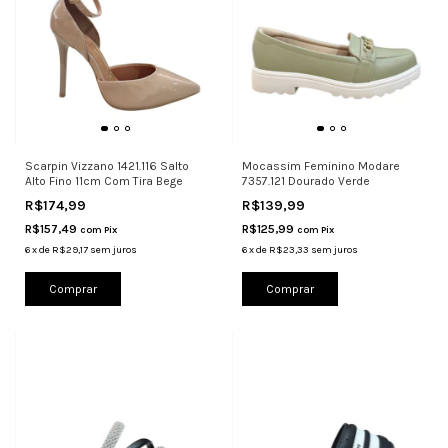
Scarpin Vizzano 1421.116 Salto
Mocassim Feminino Modare
Alto Fino 11cm Com Tira Bege
7357.121 Dourado Verde
R$174,99
R$139,99
R$157,49
R$125,99
com
Pix
com
Pix
6
x
de
R$29,17
sem juros
6
x
de
R$23,33
sem juros
Comprar
Comprar