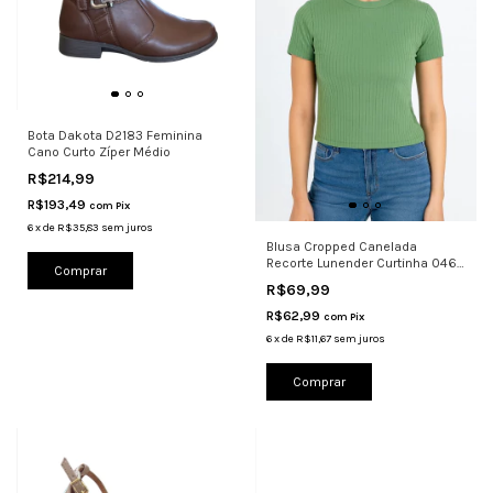
Bota Dakota D2183 Feminina
Cano Curto Zíper Médio
R$214,99
R$193,49
com
Pix
6
x
de
R$35,83
sem juros
Blusa Cropped Canelada
Recorte Lunender Curtinha 0467
Comprar
Flora
R$69,99
R$62,99
com
Pix
6
x
de
R$11,67
sem juros
Comprar