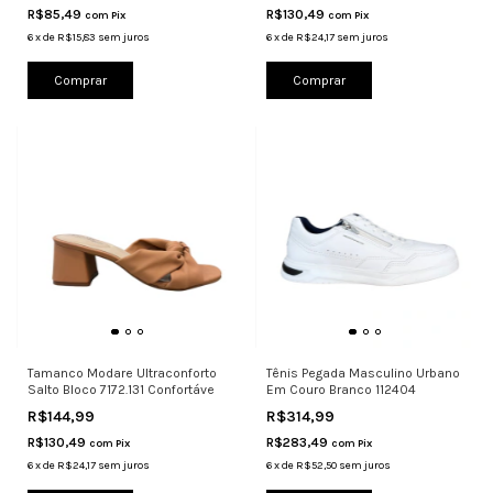
R$85,49
R$130,49
com
Pix
com
Pix
6
x
de
R$15,83
sem juros
6
x
de
R$24,17
sem juros
Comprar
Comprar
Tamanco Modare Ultraconforto
Tênis Pegada Masculino Urbano
Salto Bloco 7172.131 Confortáve
Em Couro Branco 112404
R$144,99
R$314,99
R$130,49
R$283,49
com
Pix
com
Pix
6
x
de
R$24,17
sem juros
6
x
de
R$52,50
sem juros