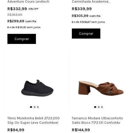
Adventure Couro Levitech
Caminhada Academia
Confortável
R$332,99
R$339,99
-
10
%
OFF
R$369,99
R$305,99
com
Pix
R$299,69
com
Pix
6
x
de
R$56,67
sem juros
6
x
de
R$55,50
sem juros
Comprar
Comprar
Tênis Molekinha Bebê 2723.200
Tamanco Modare Ultraconforto
Slip On Super Leve Confortável
Salto Bloco 7172.131 Confortáv
R$94,99
R$144,99