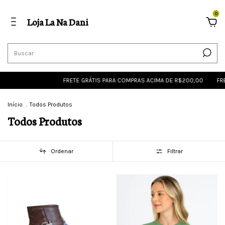
0
Loja La Na Dani
FRETE GRÁTIS PARA COMPRAS ACIMA DE R$200,00
FRETE GRÁTIS
Início
.
Todos Produtos
Todos Produtos
Ordenar
Filtrar