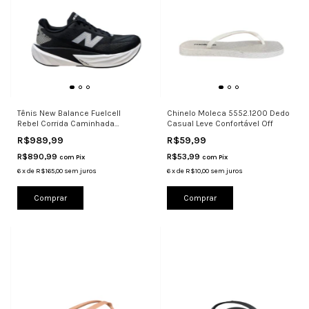
Tênis New Balance Fuelcell
Chinelo Moleca 5552.1200 Dedo
Rebel Corrida Caminhada
Casual Leve Confortável Off
Responsiv
R$989,99
R$59,99
R$890,99
R$53,99
com
Pix
com
Pix
6
x
de
R$165,00
sem juros
6
x
de
R$10,00
sem juros
Comprar
Comprar