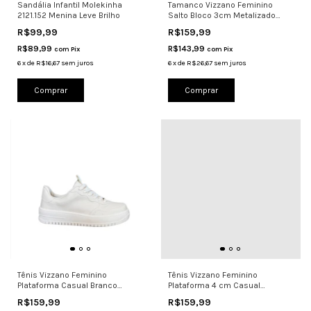
Sandália Infantil Molekinha
Tamanco Vizzano Feminino
2121.152 Menina Leve Brilho
Salto Bloco 3cm Metalizado
6454.246
R$99,99
R$159,99
R$89,99
R$143,99
com
Pix
com
Pix
6
x
de
R$16,67
sem juros
6
x
de
R$26,67
sem juros
Comprar
Comprar
Tênis Vizzano Feminino
Tênis Vizzano Feminino
Plataforma Casual Branco
Plataforma 4 cm Casual
1389.536
1389.120
R$159,99
R$159,99