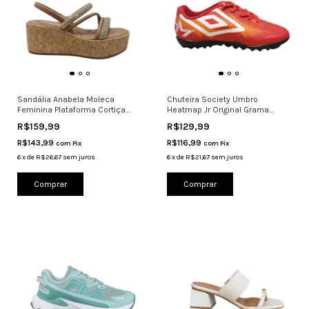
Sandália Anabela Moleca
Chuteira Society Umbro
Feminina Plataforma Cortiça
Heatmap Jr Original Grama
5566.109
Sintética V
R$159,99
R$129,99
R$143,99
R$116,99
com
Pix
com
Pix
6
x
de
R$26,67
sem juros
6
x
de
R$21,67
sem juros
Comprar
Comprar