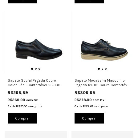
Sapato Social Pegada Couro
Sapato Mocassim Masculino
Calce Fácil Confortável 122330
Pegada 126101 Couro Confortável
Le
R$299,99
R$309,99
R$269,99
R$278,99
com
Pix
com
Pix
6
x
de
R$50,00
sem juros
6
x
de
R$51,67
sem juros
Comprar
Comprar