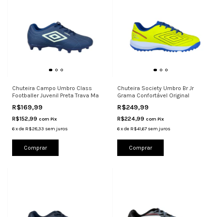
Chuteira Campo Umbro Class
Chuteira Society Umbro Br Jr
Footballer Juvenil Preta Trava Ma
Grama Confortável Original
R$169,99
R$249,99
R$152,99
R$224,99
com
Pix
com
Pix
6
x
de
R$28,33
sem juros
6
x
de
R$41,67
sem juros
Comprar
Comprar