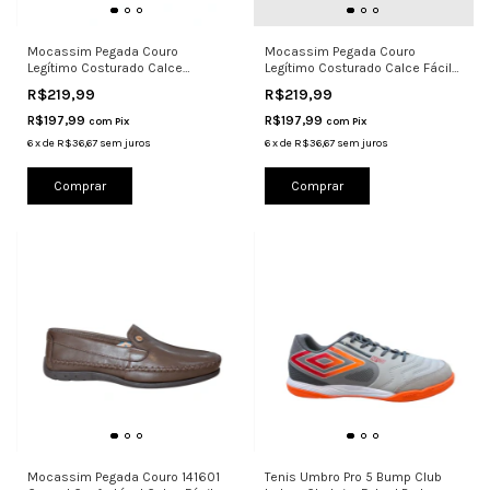
Mocassim Pegada Couro
Mocassim Pegada Couro
Legítimo Costurado Calce
Legítimo Costurado Calce Fácil
140773
140773
R$219,99
R$219,99
R$197,99
R$197,99
com
Pix
com
Pix
6
x
de
R$36,67
sem juros
6
x
de
R$36,67
sem juros
Comprar
Comprar
Mocassim Pegada Couro 141601
Tenis Umbro Pro 5 Bump Club