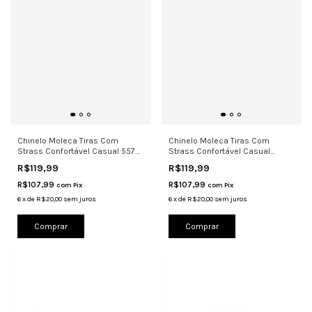
Chinelo Moleca Tiras Com
Chinelo Moleca Tiras Com
Strass Confortável Casual 5570
Strass Confortável Casual
Came
5570.105
R$119,99
R$119,99
R$107,99
R$107,99
com
Pix
com
Pix
6
x
de
R$20,00
sem juros
6
x
de
R$20,00
sem juros
Comprar
Comprar