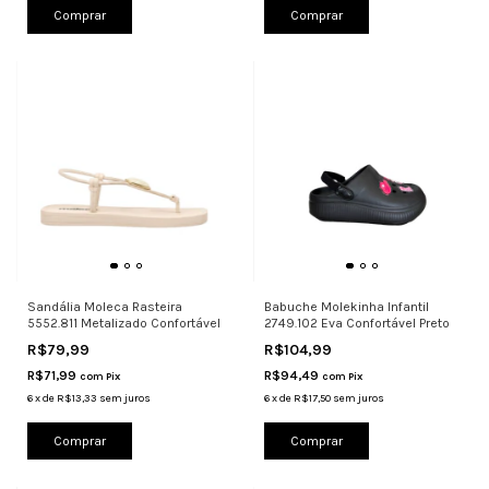
Comprar
Comprar
Sandália Moleca Rasteira
Babuche Molekinha Infantil
5552.811 Metalizado Confortável
2749.102 Eva Confortável Preto
R$79,99
R$104,99
R$71,99
R$94,49
com
Pix
com
Pix
6
x
de
R$13,33
sem juros
6
x
de
R$17,50
sem juros
Comprar
Comprar