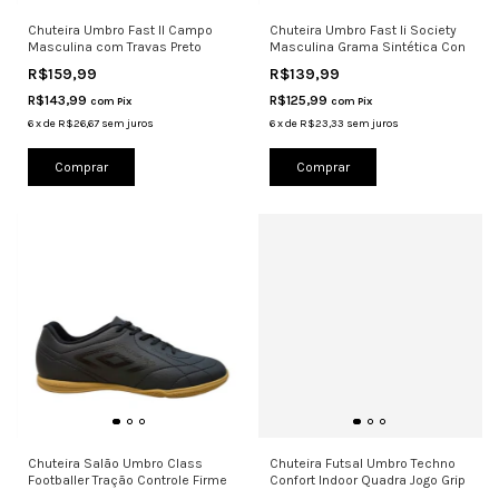
Chuteira Umbro Fast II Campo
Chuteira Umbro Fast Ii Society
Masculina com Travas Preto
Masculina Grama Sintética Con
R$159,99
R$139,99
R$143,99
R$125,99
com
Pix
com
Pix
6
x
de
R$26,67
sem juros
6
x
de
R$23,33
sem juros
Comprar
Comprar
Chuteira Salão Umbro Class
Chuteira Futsal Umbro Techno
Footballer Tração Controle Firme
Confort Indoor Quadra Jogo Grip