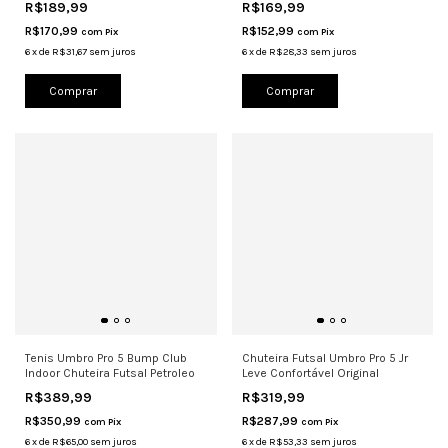
R$189,99
R$169,99
R$170,99
R$152,99
com
Pix
com
Pix
6
x
de
R$31,67
sem juros
6
x
de
R$28,33
sem juros
Comprar
Comprar
Tenis Umbro Pro 5 Bump Club
Chuteira Futsal Umbro Pro 5 Jr
Indoor Chuteira Futsal Petroleo
Leve Confortável Original
R$389,99
R$319,99
R$350,99
R$287,99
com
Pix
com
Pix
6
x
de
R$65,00
sem juros
6
x
de
R$53,33
sem juros