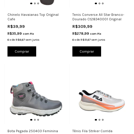
Chinelo Havaianas Top Original
Tenis Converse All Star Branco-
Cafe
Dourado Ct28340001 Original
R$39,99
R$309,99
R$35,99
R$278,99
com
Pix
com
Pix
6
x
de
R$6,67
sem juros
6
x
de
R$51,67
sem juros
Comprar
Comprar
Bota Pegada 250403 Feminina
Tênis Fila Striker Corrida