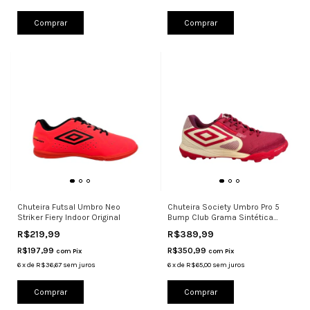
Comprar
Comprar
Chuteira Futsal Umbro Neo
Chuteira Society Umbro Pro 5
Striker Fiery Indoor Original
Bump Club Grama Sintética
Scoot
R$219,99
R$389,99
R$197,99
R$350,99
com
Pix
com
Pix
6
x
de
R$36,67
sem juros
6
x
de
R$65,00
sem juros
Comprar
Comprar