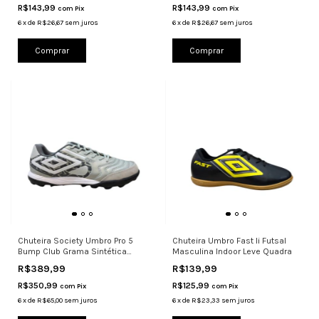
R$143,99
R$143,99
com
Pix
com
Pix
6
x
de
R$26,67
sem juros
6
x
de
R$26,67
sem juros
Comprar
Comprar
Chuteira Society Umbro Pro 5
Chuteira Umbro Fast Ii Futsal
Bump Club Grama Sintética
Masculina Indoor Leve Quadra
Cinza
R$389,99
R$139,99
R$350,99
R$125,99
com
Pix
com
Pix
6
x
de
R$65,00
sem juros
6
x
de
R$23,33
sem juros