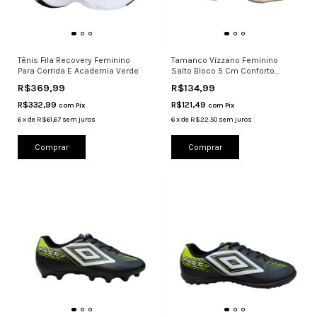
Tênis Fila Recovery Feminino
Tamanco Vizzano Feminino
Para Corrida E Academia Verde
Salto Bloco 5 Cm Conforto
6428.148
R$369,99
R$134,99
R$332,99
R$121,49
com
Pix
com
Pix
6
x
de
R$61,67
sem juros
6
x
de
R$22,50
sem juros
Comprar
Comprar