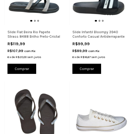
Slide Flat Beira Rio Papete
Slide Infantil Bloompy 3940
Strass 8488 Brilho Preto-Cristal
Conforto Casual Antiderrapante
R$119,99
R$99,99
R$107,99
R$89,99
com
Pix
com
Pix
6
x
de
R$20,00
sem juros
6
x
de
R$16,67
sem juros
Comprar
Comprar