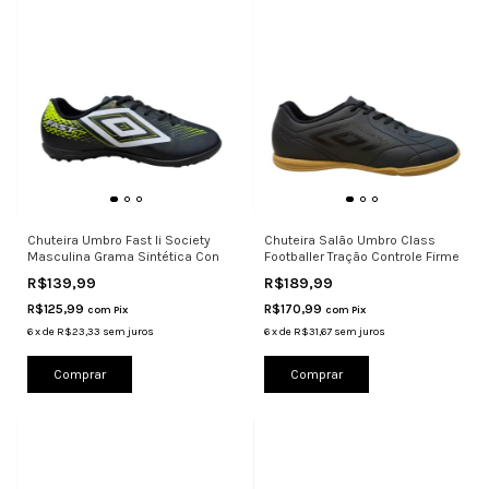
Chuteira Umbro Fast Ii Society
Chuteira Salão Umbro Class
Masculina Grama Sintética Con
Footballer Tração Controle Firme
R$139,99
R$189,99
R$125,99
R$170,99
com
Pix
com
Pix
6
x
de
R$23,33
sem juros
6
x
de
R$31,67
sem juros
Comprar
Comprar