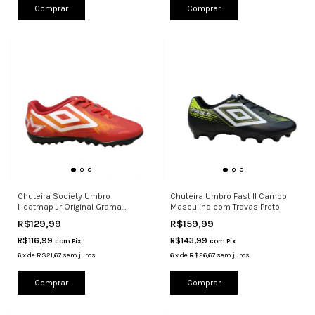
Comprar
Comprar
Chuteira Society Umbro
Chuteira Umbro Fast II Campo
Heatmap Jr Original Grama
Masculina com Travas Preto
Sintética V
R$129,99
R$159,99
R$116,99
R$143,99
com
Pix
com
Pix
6
x
de
R$21,67
sem juros
6
x
de
R$26,67
sem juros
Comprar
Comprar