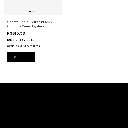
Sapato Social Ferracini 4077
Conforto Couro Legítimo
Cadarço
R$319,99
R$287,99
com
Pix
6
x
de
R$53,33
sem juros
Comprar
Cadastre-se e receba nossas ofertas.