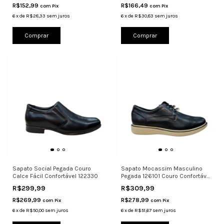
R$152,99
R$166,49
com
Pix
com
Pix
6
x
de
R$28,33
sem juros
6
x
de
R$30,83
sem juros
Comprar
Comprar
Sapato Social Pegada Couro
Sapato Mocassim Masculino
Calce Fácil Confortável 122330
Pegada 126101 Couro Confortável
Le
R$299,99
R$309,99
R$269,99
R$278,99
com
Pix
com
Pix
6
x
de
R$50,00
sem juros
6
x
de
R$51,67
sem juros