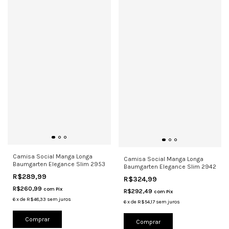
Camisa Social Manga Longa
Camisa Social Manga Longa
Baumgarten Elegance Slim 2953
Baumgarten Elegance Slim 2942
R$289,99
R$324,99
R$260,99
com
Pix
R$292,49
com
Pix
6
x
de
R$48,33
sem juros
6
x
de
R$54,17
sem juros
Comprar
Comprar