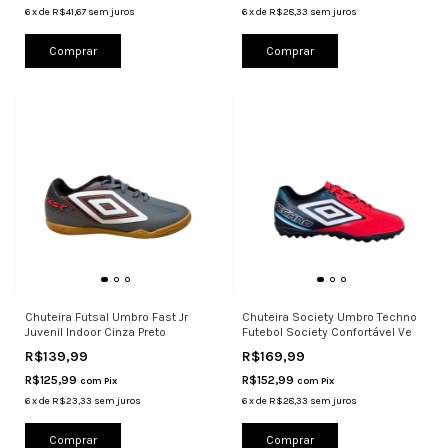
6
x
de
R$41,67
sem juros
6
x
de
R$28,33
sem juros
Comprar
Comprar
Chuteira Futsal Umbro Fast Jr
Chuteira Society Umbro Techno
Juvenil Indoor Cinza Preto
Futebol Society Confortável Ve
R$139,99
R$169,99
R$125,99
R$152,99
com
Pix
com
Pix
6
x
de
R$23,33
sem juros
6
x
de
R$28,33
sem juros
Comprar
Comprar