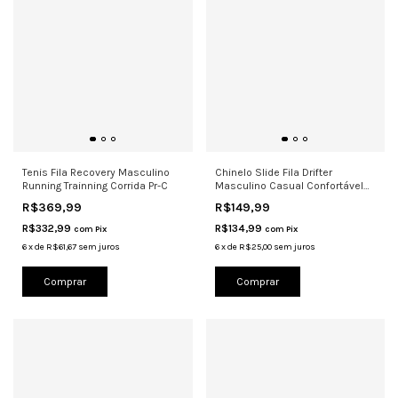
Tenis Fila Recovery Masculino
Chinelo Slide Fila Drifter
Running Trainning Corrida Pr-C
Masculino Casual Confortável
Pret
R$369,99
R$149,99
R$332,99
R$134,99
com
Pix
com
Pix
6
x
de
R$61,67
sem juros
6
x
de
R$25,00
sem juros
Comprar
Comprar