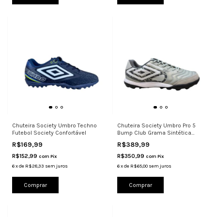
Chuteira Society Umbro Techno
Chuteira Society Umbro Pro 5
Futebol Society Confortável
Bump Club Grama Sintética
Cinza
R$169,99
R$389,99
R$152,99
R$350,99
com
Pix
com
Pix
6
x
de
R$28,33
sem juros
6
x
de
R$65,00
sem juros
Comprar
Comprar