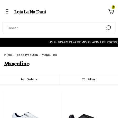
0
Loja La Na Dani
FRETE GRÁTIS PARA COMPRAS ACIMA DE R$200,00
FRETE
Início
.
Todos Produtos
.
Masculino
Masculino
Ordenar
Filtrar