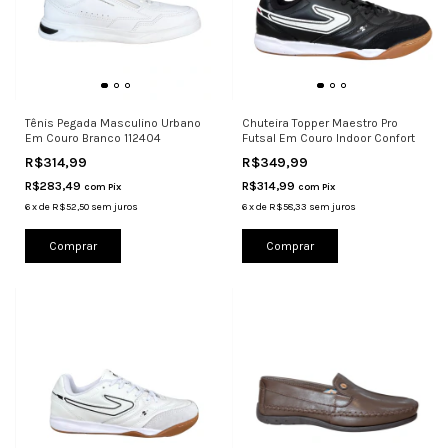
Tênis Pegada Masculino Urbano
Chuteira Topper Maestro Pro
Em Couro Branco 112404
Futsal Em Couro Indoor Confort
R$314,99
R$349,99
R$283,49
R$314,99
com
Pix
com
Pix
6
x
de
R$52,50
sem juros
6
x
de
R$58,33
sem juros
Comprar
Comprar