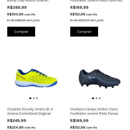
Bump Club Adulto Grama
Footballer Juvenil Preta Trava Ma
Sintética
R$389,99
R$169,99
R$350,99
R$152,99
com
Pix
com
Pix
6
x
de
R$65,00
sem juros
6
x
de
R$28,33
sem juros
Comprar
Comprar
Chuteira Society Umbro Br Jr
Chuteira Campo Umbro Class
Grama Confortável Original
Footballer Juvenil Preta Travas
R$249,99
R$169,99
R$224,99
R$152,99
com
Pix
com
Pix