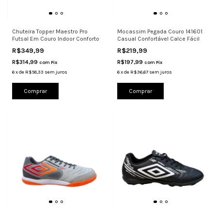
Chuteira Topper Maestro Pro
Mocassim Pegada Couro 141601
Futsal Em Couro Indoor Conforto
Casual Confortável Calce Fácil
R$349,99
R$219,99
R$314,99
R$197,99
com
Pix
com
Pix
6
x
de
R$58,33
sem juros
6
x
de
R$36,67
sem juros
Comprar
Comprar