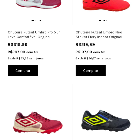
Chuteira Futsal Umbro Pro 5 Jr
Chuteira Futsal Umbro Neo
Leve Confortável Original
Striker Fiery Indoor Original
R$319,99
R$219,99
R$287,99
R$197,99
com
Pix
com
Pix
6
x
de
R$53,33
sem juros
6
x
de
R$36,67
sem juros
Comprar
Comprar