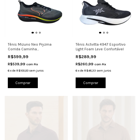
Tênis Mizuno Neo Pryzma
Tênis Actvitta 4947 Esportivo
Corrida Caminha
Light Foam Leve Confortável
Amortecimento Ener
R$599,99
R$289,99
R$539,99
R$260,99
com
Pix
com
Pix
6
x
de
R$100,00
sem juros
6
x
de
R$48,33
sem juros
Comprar
Comprar