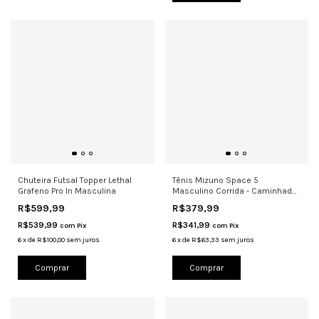
Chuteira Futsal Topper Lethal
Tênis Mizuno Space 5
Grafeno Pro In Masculina
Masculino Corrida - Caminhada
Preto-Bra
R$599,99
R$379,99
R$539,99
R$341,99
com
Pix
com
Pix
6
x
de
R$100,00
sem juros
6
x
de
R$63,33
sem juros
Comprar
Comprar