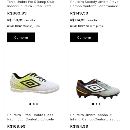
Tenis Umbro Pro 5 Bump Club
Chuteira Society Umbro Brave
Indoor Chuteira Futsal Prata
Campo Conforto Performance
R$389,99
R$149,99
R$350,99
R$134,99
com
Pix
com
Pix
6
x
de
R$65,00
sem juros
6
x
de
R$25,00
sem juros
Comprar
Comprar
Chuteira Futsal Umbro Class
Chuteira Umbro Techno Jr
Neo Indoor Conforto Controle
Infantil Campo Conforto Estilo
Cinz
R$169,99
R$184,99