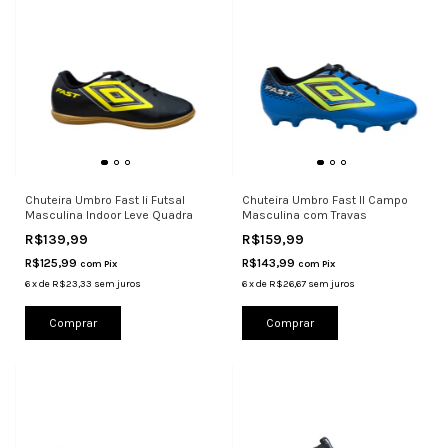
Chuteira Umbro Fast Ii Futsal
Chuteira Umbro Fast II Campo
Masculina Indoor Leve Quadra
Masculina com Travas
R$139,99
R$159,99
R$125,99
R$143,99
com
Pix
com
Pix
6
x
de
R$23,33
sem juros
6
x
de
R$26,67
sem juros
Comprar
Comprar