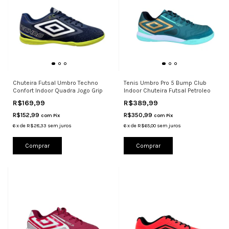
Chuteira Futsal Umbro Techno
Tenis Umbro Pro 5 Bump Club
Confort Indoor Quadra Jogo Grip
Indoor Chuteira Futsal Petroleo
R$169,99
R$389,99
R$152,99
R$350,99
com
Pix
com
Pix
6
x
de
R$28,33
sem juros
6
x
de
R$65,00
sem juros
Comprar
Comprar