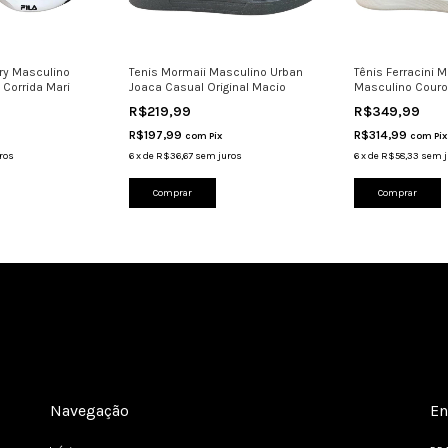
ery Masculino
Tenis Mormaii Masculino Urban
Tênis Ferracini M
 Corrida Mari
Joaca Casual Original Macio
Masculino Couro
R$219,99
R$349,99
R$197,99
R$314,99
com
Pix
com
Pix
ros
6
x
de
R$36,67
sem juros
6
x
de
R$58,33
sem j
Comprar
Comprar
Navegação
En