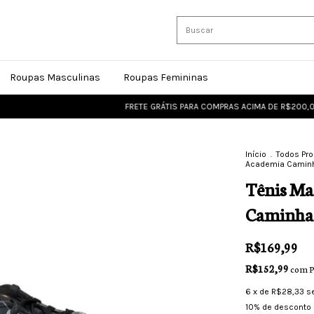
Roupas Masculinas
Roupas Femininas
FRETE GRÁTIS PARA COMPRAS ACIMA DE R$200,00
FRE
Início
.
Todos Pr
Academia Caminh
Tênis Ma
Caminhad
R$169,99
R$152,99
com
P
6
x de
R$28,33
s
10% de desconto