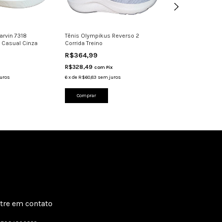
arvin 7318
Tênis Olympikus Reverso 2
Tenis Fila Recov
 Casual Cinza
Corrida Treino
Running Trainnin
R$364,99
R$369,99
R$328,49
R$332,99
com
Pix
com
Pi
uros
6
x
de
R$60,83
sem juros
6
x
de
R$61,67
sem j
Comprar
Comprar
tre em contato