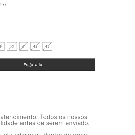
lhes
9
40
41
42
43
 atendimento. Todos os nossos
alidade antes de serem enviado.