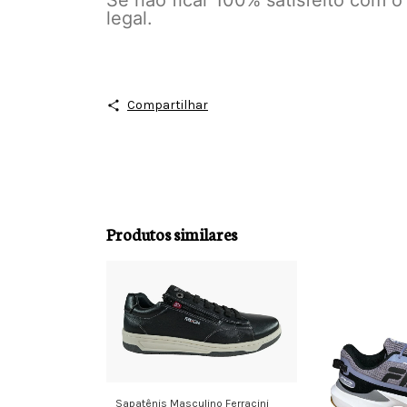
Se não ficar 100% satisfeito com o
legal.
Compartilhar
Produtos similares
Sapatênis Masculino Ferracini