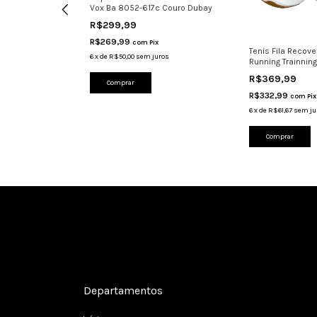
Vox Ba 8052-617c Couro Dubay
R$299,99
R$269,99
com
Pix
arvin 7318
Tenis Fila Recov
6
x
de
R$50,00
sem juros
 Casual
Running Trainning
R$369,99
Comprar
R$332,99
com
Pix
uros
6
x
de
R$61,67
sem ju
Comprar
Cadastre-se e receba nossas ofertas.
Departamentos