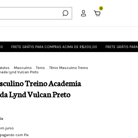
0
TE GRÁTIS PARA COMPRAS ACIMA DE R$200,00
FRETE GRÁTIS PARA COMPRA
odutos
.
Masculino
.
Tenis
.
Tênis Masculino Treino
ada Lynd Vulcan Preto
sculino Treino Academia
a Lynd Vulcan Preto
ix
em juros
pagando com Pix