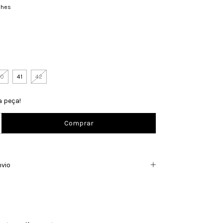
lhes
40
41
42
a peça!
nvio