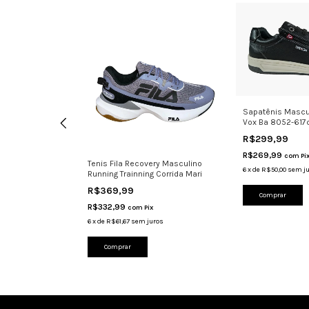
Sapatênis Mascul
Vox Ba 8052-617
R$299,99
R$269,99
com
Pi
Sapato
Tenis Fila Recovery Masculino
6
x
de
R$50,00
sem j
tavel Olympikus
Running Trainning Corrida Mari
R$369,99
Comprar
R$332,99
com
Pix
uros
6
x
de
R$61,67
sem juros
Comprar