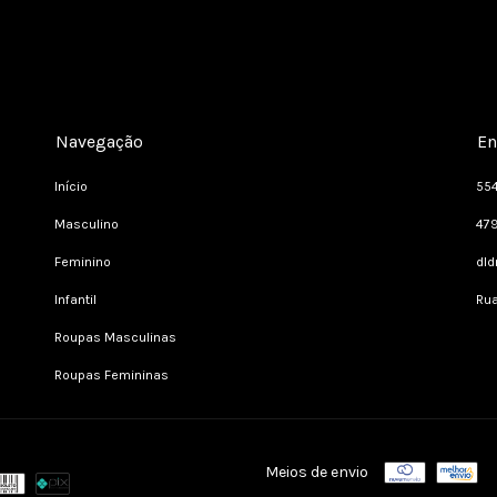
Navegação
En
Início
55
Masculino
47
Feminino
dl
Infantil
Rua
Roupas Masculinas
Roupas Femininas
Meios de envio