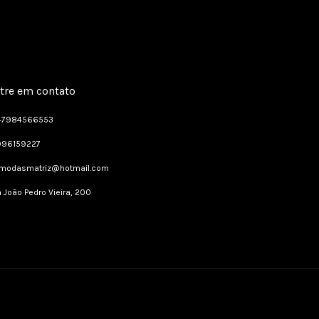
tre em contato
47984566553
996159227
dmodasmatriz@hotmail.com
 João Pedro Vieira, 200