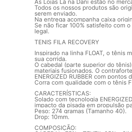
As Lojas Lá na Dani estão no mer
Todos os nossos produtos são orig
serem enviado.
Na entrega acompanha caixa origina
Se não ficar 100% satisfeito com o
legal.
TENIS FILA RECOVERY
Inspirado na linha FLOAT, o tênis 
sua corrida.
O cabedal (parte superior do têni
materiais fusionados. O contraforte
ENERGIZED RUBBER com pontos de 
Corra com qualidade com o tênis F
CARACTERÍSTICAS:
Solado com tecnologia ENERGIZED 
impacto da pisada em propulsão pa
Peso: 274 gramas (Tamanho 40).
Drop: 10mm.
COMPOSIÇÃO: