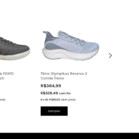
a 110410
Tênis Olympikus Reverso 2
Tênis Ferracini 
ech
Corrida Treino
Masculino Cour
R$364,99
R$349,99
R$328,49
R$314,99
com
Pix
com
Pi
uros
6
x
de
R$60,83
sem juros
6
x
de
R$58,33
sem 
Comprar
Comprar