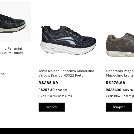
ino Ferracini
c Couro Dubay
x
Tênis Kolosh Esportivo Masculino
Sapatenis Pegad
uros
Velocit Branco H3522 Preto
Masculino Levit
R$285,99
R$279,99
R$257,39
R$251,99
com
Pix
com
Pix
6
x
de
R$47,67
sem juros
6
x
de
R$46,67
sem j
Comprar
Comprar