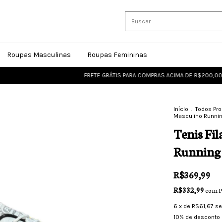
Roupas Masculinas
Roupas Femininas
FRETE GRÁTIS PARA COMPRAS ACIMA DE R$200,00
FRET
Início
.
Todos Pr
Masculino Running
Tenis Fi
Running 
R$369,99
R$332,99
com
P
6
x de
R$61,67
se
10% de desconto