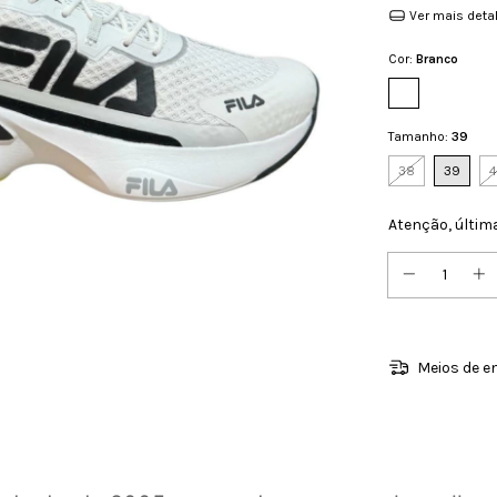
Ver mais deta
Cor:
Branco
Tamanho:
39
38
39
Atenção, últim
Meios de e