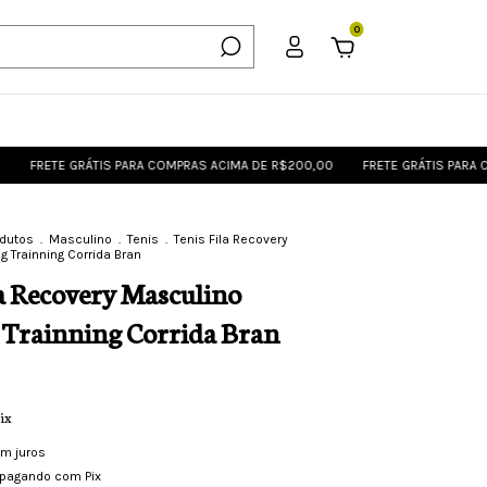
0
E GRÁTIS PARA COMPRAS ACIMA DE R$200,00
FRETE GRÁTIS PARA COMPRAS
odutos
.
Masculino
.
Tenis
.
Tenis Fila Recovery
 Trainning Corrida Bran
la Recovery Masculino
Trainning Corrida Bran
ix
m juros
pagando com Pix