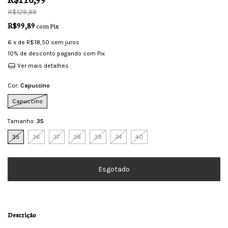
R$129,99
R$99,89
com
Pix
6
x de
R$18,50
sem juros
10% de desconto
pagando com Pix
Ver mais detalhes
Cor:
Capuccino
Capuccino
Tamanho:
35
35
36
37
38
39
34
40
Descrição