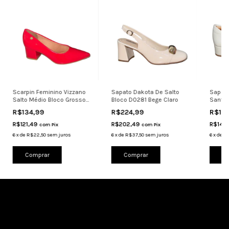
Scarpin Feminino Vizzano
Sapato Dakota De Salto
Sapato
Salto Médio Bloco Grosso
Bloco D0281 Bege Claro
Santin
1220315 Ve
R$134,99
R$224,99
R$16
R$121,49
R$202,49
R$148
com
Pix
com
Pix
6
x
de
R$22,50
sem juros
6
x
de
R$37,50
sem juros
6
x
de
R$
Comprar
Comprar
Co
Cadastre-se e receba nossas ofertas.