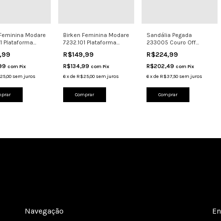
 Feminina Modare
Birken Feminina Modare
Sandália Pegada
1 Plataforma
7232.101 Plataforma
233005 Couro Off
om Fivelas
Leve Com Fivelas
White Solado
,99
R$149,99
R$224,99
Confortável
,99
R$134,99
R$202,49
com
Pix
com
Pix
com
Pix
25,00
sem juros
6
x
de
R$25,00
sem juros
6
x
de
R$37,50
sem juros
prar
Comprar
Comprar
Navegação
En