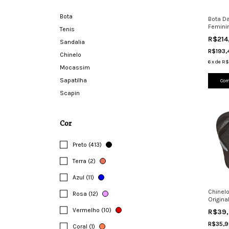
Bota
Bota D
Femini
Tenis
Zíper 
R$214
Sandalia
R$193
Chinelo
6
x
de
R$
Mocassim
Sapatilha
Com
Scapin
Cor
Preto (413)
Terra (2)
Azul (11)
Chinel
Rosa (12)
Origina
Vermelho (10)
R$39
R$35,
Coral (1)