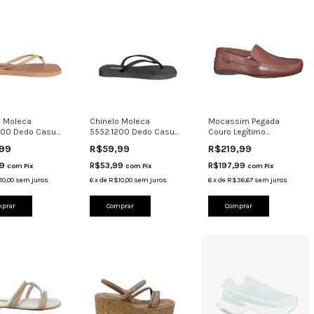
o Moleca
Chinelo Moleca
Mocassim Pegada
200 Dedo Casual
5552.1200 Dedo Casual
Couro Legítimo
onfortável Nude
Leve Confortável Brilho
Costurado Calce 140773
,99
R$59,99
R$219,99
99
R$53,99
R$197,99
com
Pix
com
Pix
com
Pix
10,00
sem juros
6
x
de
R$10,00
sem juros
6
x
de
R$36,67
sem juros
prar
Comprar
Comprar