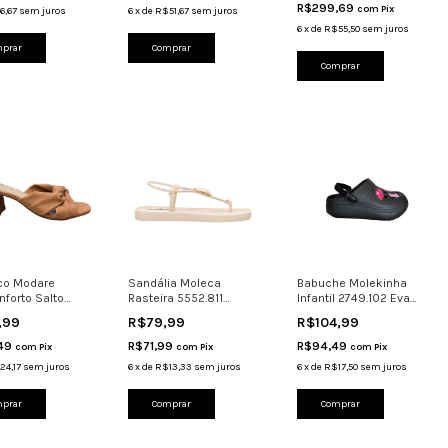
R$299,69
com
Pix
6,67
sem juros
6
x
de
R$51,67
sem juros
6
x
de
R$55,50
sem juros
prar
Comprar
Comprar
co Modare
Sandália Moleca
Babuche Molekinha
nforto Salto
Rasteira 5552.811
Infantil 2749.102 Eva
172.131
Metalizado Confortável
Confortável Preto
,99
R$79,99
R$104,99
táve
,49
R$71,99
R$94,49
com
Pix
com
Pix
com
Pix
24,17
sem juros
6
x
de
R$13,33
sem juros
6
x
de
R$17,50
sem juros
prar
Comprar
Comprar