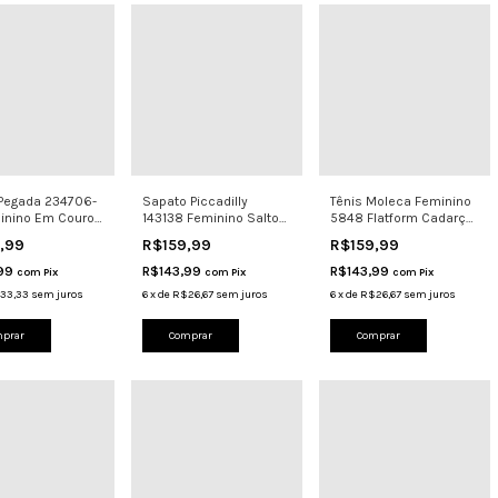
 Pegada 234706-
Sapato Piccadilly
Tênis Moleca Feminino
inino Em Couro
143138 Feminino Salto
5848 Flatform Cadarço
o 2 Fivelas
Anabela 3cm Conforto
Branco off
9,99
R$159,99
R$159,99
,99
R$143,99
R$143,99
com
Pix
com
Pix
com
Pix
33,33
sem juros
6
x
de
R$26,67
sem juros
6
x
de
R$26,67
sem juros
prar
Comprar
Comprar