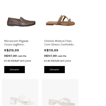
Mocassim Pegada
Chinelo Moleca Tiras
Couro Legítimo
Com Strass Confortável
Costurado Calce Fácil
Casual 5570 Came
R$219,99
R$119,99
140773
R$197,99
R$107,99
com
Pix
com
Pix
6
x
de
R$36,67
sem juros
6
x
de
R$20,00
sem juros
Comprar
Comprar