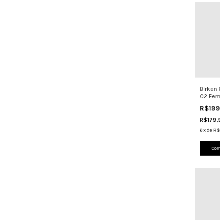
Birken
02 Fem
Legítim
R$19
R$179
6
x
de
R$
Com