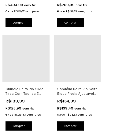
R$494,99
R$260,99
com
Pix
com
Pix
6
x
de
R$91,67
sem juros
6
x
de
R$48,33
sem juros
Comprar
Comprar
Chinelo Beira Rio Slide
Sandália Beira Rio Salto
Tiras Com Tachas E
Bloco Fivela Ajustável
Fivela 8578.102
Confortável
R$139,99
R$154,99
R$125,99
R$139,49
com
Pix
com
Pix
6
x
de
R$23,33
sem juros
6
x
de
R$25,83
sem juros
Comprar
Comprar