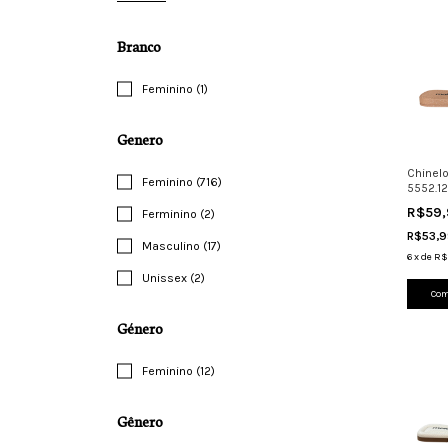
Branco
Feminino (1)
Genero
Chinel
Feminino (716)
5552.1
Leve C
R$59
Ferminino (2)
R$53,
Masculino (17)
6
x
de
R$
Unissex (2)
Com
Género
Feminino (12)
Gênero