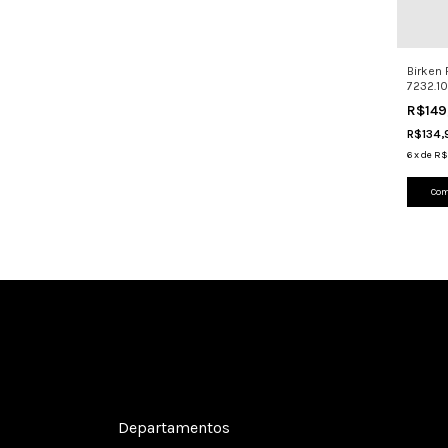
Birken
7232.10
Leve C
R$149
R$134
6
x
de
R$
Com
Cadastre-se e receba nossas ofertas.
Departamentos