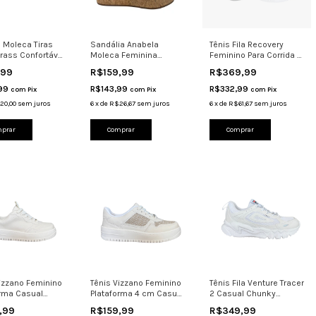
 Moleca Tiras
Sandália Anabela
Tênis Fila Recovery
rass Confortável
Moleca Feminina
Feminino Para Corrida E
 5570.105
Plataforma Cortiça
Academia Verde
,99
R$159,99
R$369,99
5566.109
,99
R$143,99
R$332,99
com
Pix
com
Pix
com
Pix
20,00
sem juros
6
x
de
R$26,67
sem juros
6
x
de
R$61,67
sem juros
prar
Comprar
Comprar
Vizzano Feminino
Tênis Vizzano Feminino
Tênis Fila Venture Tracer
orma Casual
Plataforma 4 cm Casual
2 Casual Chunky
 1389.536
1389.120
Confortável Branco
,99
R$159,99
R$349,99