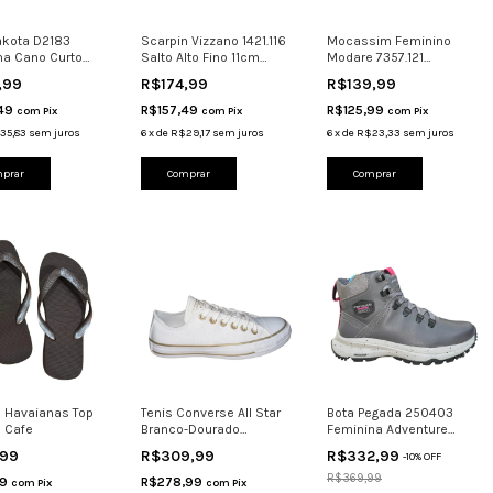
akota D2183
Scarpin Vizzano 1421.116
Mocassim Feminino
na Cano Curto
Salto Alto Fino 11cm
Modare 7357.121
Médio
Com Tira Bege
Dourado Verde
,99
R$174,99
R$139,99
,49
R$157,49
R$125,99
com
Pix
com
Pix
com
Pix
35,83
sem juros
6
x
de
R$29,17
sem juros
6
x
de
R$23,33
sem juros
prar
Comprar
Comprar
o Havaianas Top
Tenis Converse All Star
Bota Pegada 250403
l Cafe
Branco-Dourado
Feminina Adventure
Ct28340001 Original
Couro Levitech
,99
R$309,99
R$332,99
-
10
%
OFF
R$369,99
99
R$278,99
com
Pix
com
Pix