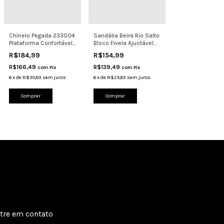
Chinelo Pegada 233004
Sandália Beira Rio Salto
Plataforma Confortável
Bloco Fivela Ajustável
Leve Anatômico
Confortáve
R$184,99
R$154,99
R$166,49
R$139,49
com
Pix
com
Pix
6
x
de
R$30,83
sem juros
6
x
de
R$25,83
sem juros
Comprar
Comprar
tre em contato