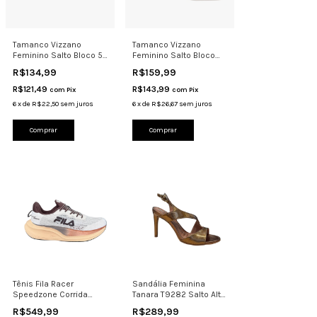
Tamanco Vizzano
Tamanco Vizzano
Feminino Salto Bloco 5
Feminino Salto Bloco
Cm Conforto 6428.148
3cm Metalizado
R$134,99
R$159,99
6454.246
R$121,49
R$143,99
com
Pix
com
Pix
6
x
de
R$22,50
sem juros
6
x
de
R$26,67
sem juros
Comprar
Comprar
Tênis Fila Racer
Sandália Feminina
Speedzone Corrida
Tanara T9282 Salto Alto
Caminhada Leve
Metalizada Festa
R$549,99
R$289,99
Respirável