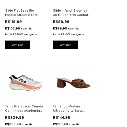
Slide Flat Beira Rio
Slide Infantil Bloompy
Papete Strass 8488
3940 Conforto Casual
Brilho Preto-Cristal
Antiderrapante
R$119,99
R$99,99
R$107,99
R$89,99
com
Pix
com
Pix
6
x
de
R$20,00
sem juros
6
x
de
R$16,67
sem juros
Comprar
Comprar
Tênis Fila Striker Corrida
Tamanco Modare
Caminhada Academia
Ultraconforto Salto
Confortável
Bloco 7172.131 Confortáv
R$339,99
R$144,99
R$305,99
R$130,49
com
Pix
com
Pix