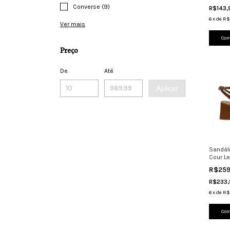
Converse (9)
R$143
6
x
de
R$
Ver mais
Com
Preço
De
Até
Aplicar
Sandál
Cour Le
Bloco 
R$25
R$233
6
x
de
R$
Com