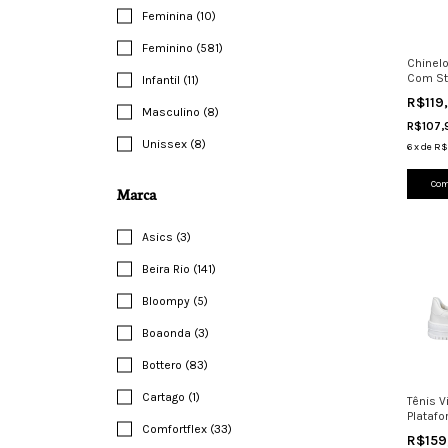
Feminina (10)
Feminino (581)
Chinelo
Com St
Infantil (11)
Casual
R$119
Masculino (8)
R$107
Unissex (8)
6
x
de
R$
Com
Marca
Asics (3)
Beira Rio (141)
Bloompy (5)
Boaonda (3)
Bottero (83)
Cartago (1)
Tênis 
Plataf
Comfortflex (33)
Branco
R$159