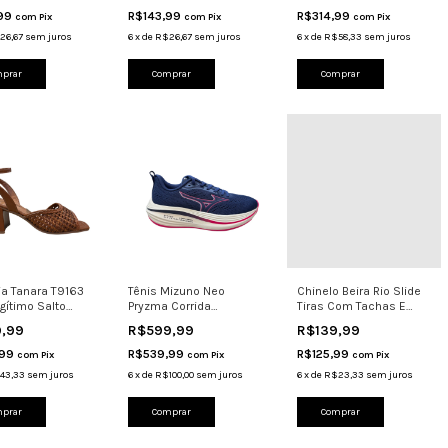
,99
R$143,99
R$314,99
com
Pix
com
Pix
com
Pix
26,67
sem juros
6
x
de
R$26,67
sem juros
6
x
de
R$58,33
sem juros
prar
Comprar
Comprar
ia Tanara T9163
Tênis Mizuno Neo
Chinelo Beira Rio Slide
gítimo Salto
Pryzma Corrida
Tiras Com Tachas E
6cm Elegante
Caminha
Fivela 8578.102 P
9,99
R$599,99
R$139,99
Amortecimento Marinh
,99
R$539,99
R$125,99
com
Pix
com
Pix
com
Pix
43,33
sem juros
6
x
de
R$100,00
sem juros
6
x
de
R$23,33
sem juros
prar
Comprar
Comprar