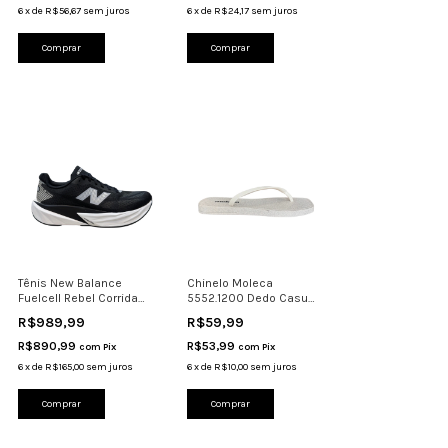
6
x
de
R$56,67
sem juros
6
x
de
R$24,17
sem juros
Comprar
Comprar
Tênis New Balance
Chinelo Moleca
Fuelcell Rebel Corrida
5552.1200 Dedo Casual
Caminhada Responsiv
Leve Confortável Off
R$989,99
R$59,99
R$890,99
R$53,99
com
Pix
com
Pix
6
x
de
R$165,00
sem juros
6
x
de
R$10,00
sem juros
Comprar
Comprar