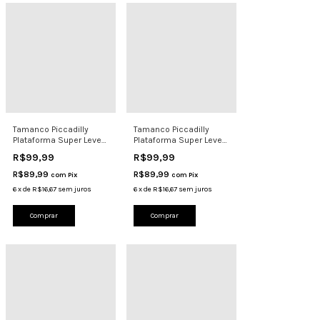
Tamanco Piccadilly
Tamanco Piccadilly
Plataforma Super Leve
Plataforma Super Leve
Eva 5,5cm C246003 C
Eva 5,5cm C246003 N
R$99,99
R$99,99
R$89,99
R$89,99
com
Pix
com
Pix
6
x
de
R$16,67
sem juros
6
x
de
R$16,67
sem juros
Comprar
Comprar