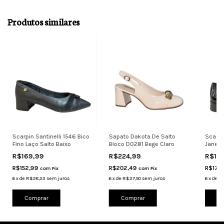
Produtos similares
Scarpin Santinelli 1546 Bico
Sapato Dakota De Salto
Scarpi
Fino Laço Salto Baixo
Bloco D0281 Bege Claro
Jane P
R$169,99
R$224,99
R$19
R$152,99
R$202,49
R$175
com
Pix
com
Pix
6
x
de
R$28,33
sem juros
6
x
de
R$37,50
sem juros
6
x
de
R$
Comprar
Comprar
Co