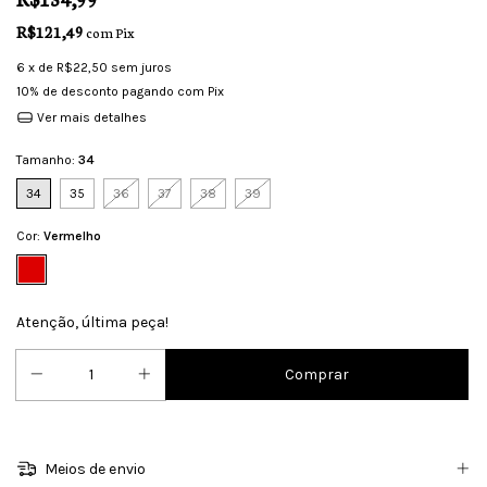
R$121,49
com
Pix
6
x de
R$22,50
sem juros
10% de desconto
pagando com Pix
Ver mais detalhes
Tamanho:
34
34
35
36
37
38
39
Cor:
Vermelho
Atenção, última peça!
Meios de envio