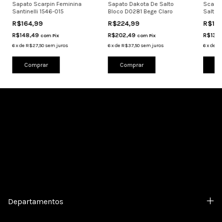
Sapato Scarpin Feminina
Sapato Dakota De Salto
Scarpi
Santinelli 1546-015
Bloco D0281 Bege Claro
Salto 
R$164,99
R$224,99
R$14
R$148,49
R$202,49
R$134
com
Pix
com
Pix
6
x
de
R$27,50
sem juros
6
x
de
R$37,50
sem juros
6
x
de
R$
Comprar
Comprar
Co
Cadastre-se e receba nossas ofertas.
Departamentos