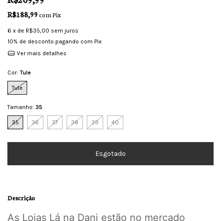
R$188,99
com
Pix
6
x de
R$35,00
sem juros
10% de desconto
pagando com Pix
Ver mais detalhes
Cor:
Tule
Tule
Tamanho:
35
35
36
37
38
39
40
Descrição
As Lojas Lá na Dani estão no mercado