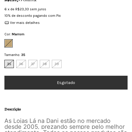
6
x de
R$23,33
sem juros
10% de desconto
pagando com Pix
Ver mais detalhes
Cor:
Marrom
Tamanho:
35
35
36
37
38
39
Descrição
As Lojas Lá na Dani estão no mercado
desde 2005, prezando sempre pelo melhor