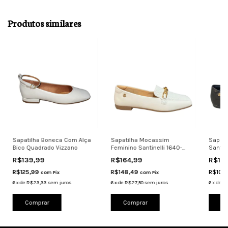
Produtos similares
Sapatilha Boneca Com Alça
Sapatilha Mocassim
Sapati
Bico Quadrado Vizzano
Feminino Santinelli 1640-
Santin
102 Casual
R$139,99
R$164,99
R$11
R$125,99
R$148,49
R$107
com
Pix
com
Pix
6
x
de
R$23,33
sem juros
6
x
de
R$27,50
sem juros
6
x
de
R$
Comprar
Comprar
Co