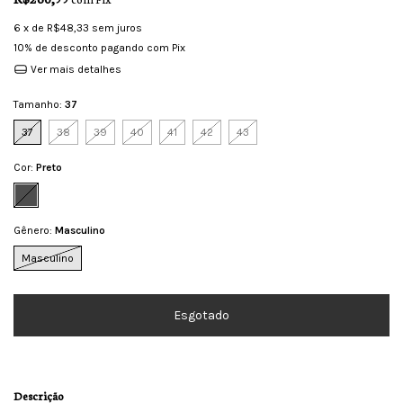
6
x de
R$48,33
sem juros
10% de desconto
pagando com Pix
Ver mais detalhes
Tamanho:
37
37
38
39
40
41
42
43
Cor:
Preto
Gênero:
Masculino
Masculino
Descrição