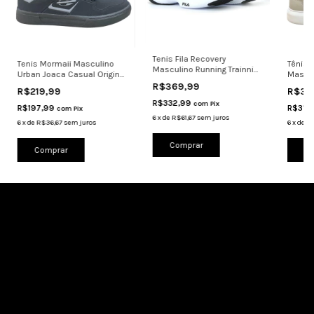
Tenis Fila Recovery
Tenis Mormaii Masculino
Tênis 
Masculino Running Trainning
Urban Joaca Casual Original
Mascul
Corrida
Macio
Cinza
R$369,99
R$219,99
R$34
R$332,99
com
Pix
R$197,99
R$314
com
Pix
6
x
de
R$61,67
sem juros
6
x
de
R$36,67
sem juros
6
x
de
R$
Comprar
Comprar
Co
Cadastre-se e receba nossas ofertas.