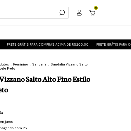
0
 GRÁTIS PARA COMPRAS ACIMA DE R$200,00
FRETE GRÁTIS PARA COMPRAS 
odutos
.
Feminino
.
Sandalia
.
Sandália Vizzano Salto
isele Preto
Vizzano Salto Alto Fino Estilo
eto
ix
em juros
pagando com Pix