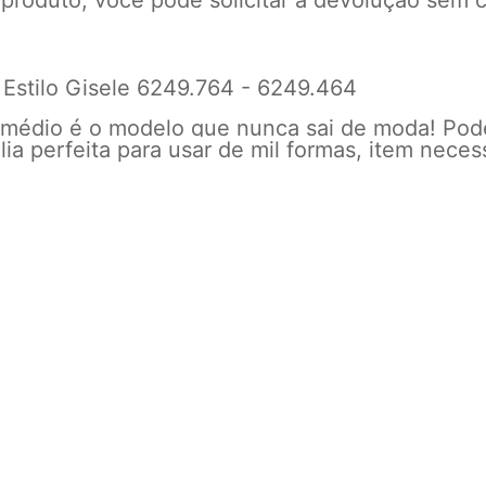
 produto, você pode solicitar a devolução sem c
 Estilo Gisele 6249.764 - 6249.464
o médio é o modelo que nunca sai de moda! Pod
lia perfeita para usar de mil formas, item nece