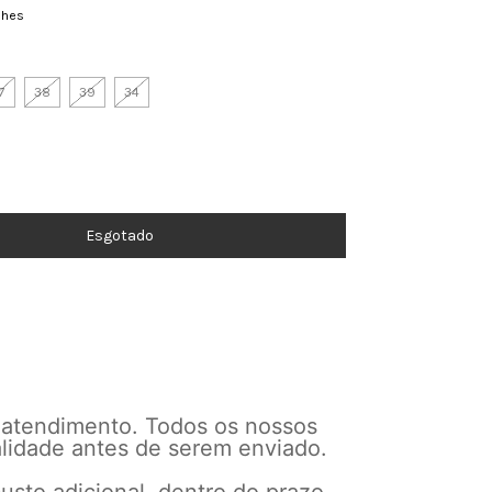
lhes
7
38
39
34
 atendimento. Todos os nossos
alidade antes de serem enviado.