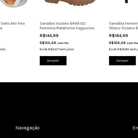
Salto Alto Fino
Sandália Vizzano 6499.122
Sandália Femini
za
Feminina Plataforma Cappucino
Strass Vizzano 6
R$144,99
R$184,99
R$130,49
R$166,49
com
Pix
com
Pix
uros
6
x
de
R$24,17
sem juros
6
x
de
R$30,83
sem j
Comprar
Comprar
Navegação
En