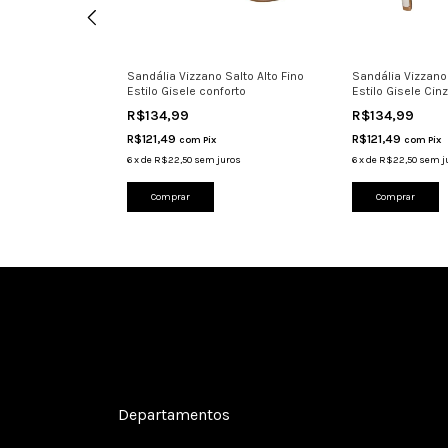
m Dakota Super
Sandália Vizzano Salto Alto Fino
Sandália Vizzano 
Estilo Gisele conforto
Estilo Gisele Cin
R$134,99
R$134,99
R$121,49
R$121,49
com
Pix
com
Pix
ros
6
x
de
R$22,50
sem juros
6
x
de
R$22,50
sem j
Comprar
Comprar
Cadastre-se e receba nossas ofertas.
Departamentos