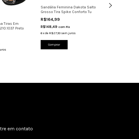
Sandália Feminina Dakota Salto
Sandália Femini
Grosso Tira Spike Conforto Tu
Grosso Tira Spik
R$164,99
R$164,99
na Tiras Em
R$148,49
R$148,49
com
Pix
com
Pi
210.1037 Preto
6
x
de
R$27,50
sem juros
6
x
de
R$27,50
sem 
Comprar
Comprar
uros
tre em contato