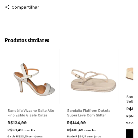
Compartilhar
Produtos similares
Sandál
Salto 
Confor
R$16
Sandália Vizzano Salto Alto
Sandalia Flatfrom Dakota
Fino Estilo Gisele Cinza
Super Leve Com Glitter
R$148
R$134,99
R$144,99
6
x
de
R$
R$121,49
R$130,49
com
Pix
com
Pix
Co
6
x
de
R$22,50
sem juros
6
x
de
R$24,17
sem juros