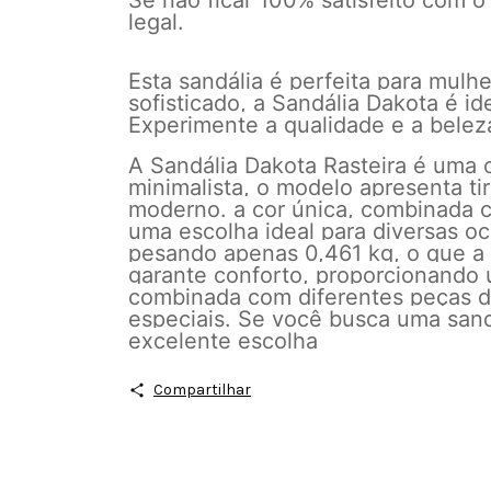
Se não ficar 100% satisfeito com o
legal.
Esta sandália é perfeita para mul
sofisticado, a Sandália Dakota é i
Experimente a qualidade e a belez
A Sandália Dakota Rasteira é uma 
minimalista, o modelo apresenta ti
moderno. a cor única, combinada c
uma escolha ideal para diversas oca
pesando apenas 0,461 kg, o que a t
garante conforto, proporcionando u
combinada com diferentes peças d
especiais. Se você busca uma sandá
excelente escolha
Compartilhar