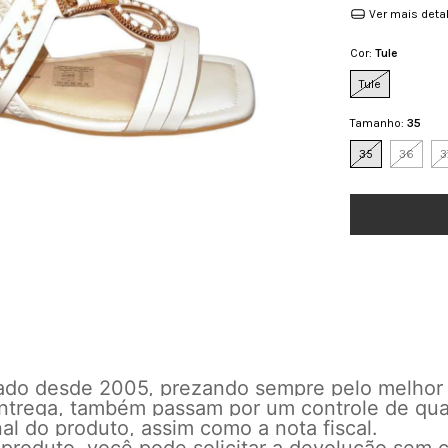
Ver mais deta
Cor:
Tule
Tule
Tamanho:
35
35
36
3
cado desde 2005, prezando sempre pelo melhor
 entrega, também passam por um controle de qu
l do produto, assim como a nota fiscal.