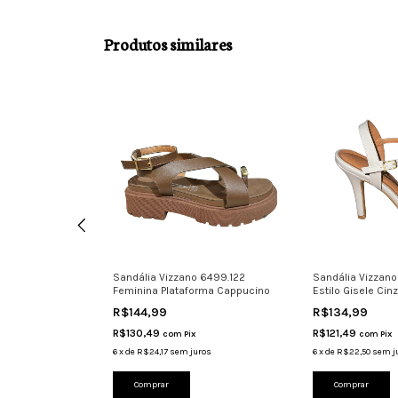
Produtos similares
Pelica Com Tiras
Sandália Vizzano 6499.122
Sandália Vizzano 
Feminina Plataforma Cappucino
Estilo Gisele Cin
R$144,99
R$134,99
R$130,49
R$121,49
com
Pix
com
Pix
ros
6
x
de
R$24,17
sem juros
6
x
de
R$22,50
sem j
Comprar
Comprar