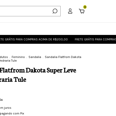
0
IS PARA COMPRAS ACIMA DE R$200,00
FRETE GRÁTIS PARA COMPRAS ACIMA 
odutos
.
Feminino
.
Sandalia
.
Sandalia Flatfrom Dakota
edraria Tule
 Flatfrom Dakota Super Leve
aria Tule
ix
em juros
pagando com Pix