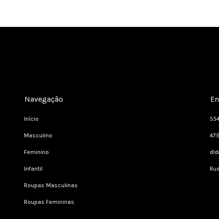
Navegação
En
Início
55
Masculino
47
Feminino
dl
Infantil
Rua
Roupas Masculinas
Roupas Femininas