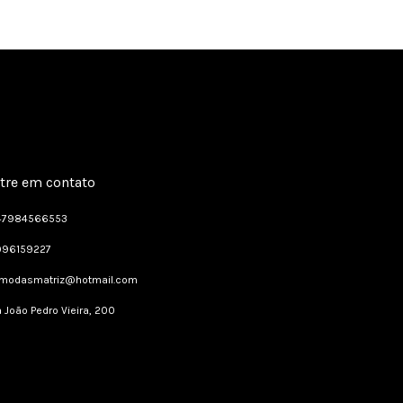
tre em contato
47984566553
996159227
dmodasmatriz@hotmail.com
 João Pedro Vieira, 200