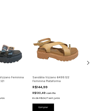
 Vizzano Feminina
Sandália Vizzano 6499.122
Sandália Femini
121
Feminina Plataforma
Strass Vizzano 6
R$144,99
R$184,99
R$130,49
R$166,49
com
Pix
com
Pi
uros
6
x
de
R$24,17
sem juros
6
x
de
R$30,83
sem 
Comprar
Comprar