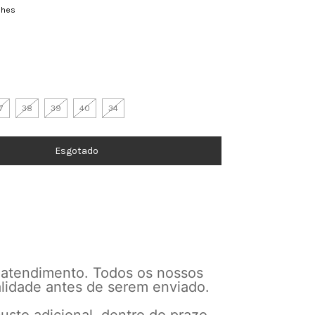
lhes
7
38
39
40
34
 atendimento. Todos os nossos
alidade antes de serem enviado.