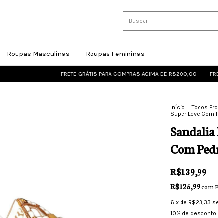
Roupas Masculinas
Roupas Femininas
FRETE GRÁTIS PARA COMPRAS ACIMA DE R$200,00
FRETE GRÁT
Início
.
Todos Pr
Super Leve Com P
Sandalia
Com Pedr
R$139,99
R$125,99
com
P
6
x de
R$23,33
s
10% de desconto