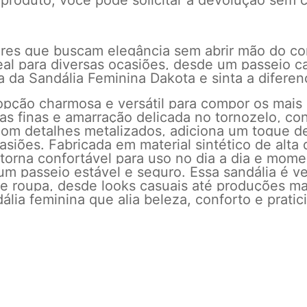
 produto, você pode solicitar a devolução sem c
heres que buscam elegância sem abrir mão do c
deal para diversas ocasiões, desde um passeio c
a da Sandália Feminina Dakota e sinta a difere
opção charmosa e versátil para compor os mais
ras finas e amarração delicada no tornozelo, co
om detalhes metalizados, adiciona um toque de
siões. Fabricada em material sintético de alta q
orna confortável para uso no dia a dia e moment
m passeio estável e seguro. Essa sandália é ve
e roupa, desde looks casuais até produções ma
lia feminina que alia beleza, conforto e prati