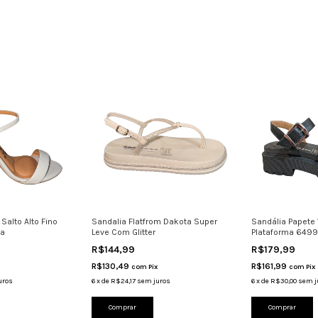
Salto Alto Fino
Sandalia Flatfrom Dakota Super
Sandália Papete
za
Leve Com Glitter
Plataforma 6499.
R$144,99
R$179,99
R$130,49
R$161,99
com
Pix
com
Pix
uros
6
x
de
R$24,17
sem juros
6
x
de
R$30,00
sem j
Comprar
Comprar