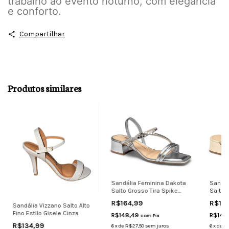
trabalho ao evento noturno, com elegância
e conforto.
Compartilhar
Produtos similares
Sandália Feminina Dakota
Sandál
Salto Grosso Tira Spike
Salto 
Conforto pr
Confor
R$164,99
R$16
Sandália Vizzano Salto Alto
Fino Estilo Gisele Cinza
R$148,49
R$148
com
Pix
R$134,99
6
x
de
R$27,50
sem juros
6
x
de
R$