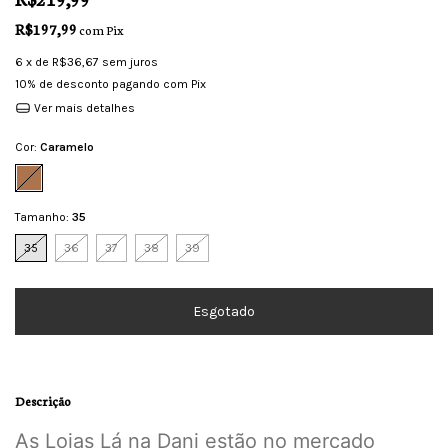
R$197,99
com
Pix
6
x de
R$36,67
sem juros
10% de desconto
pagando com Pix
Ver mais detalhes
Cor:
Caramelo
Tamanho:
35
35
36
37
38
39
Descrição
As Lojas Lá na Dani estão no mercado