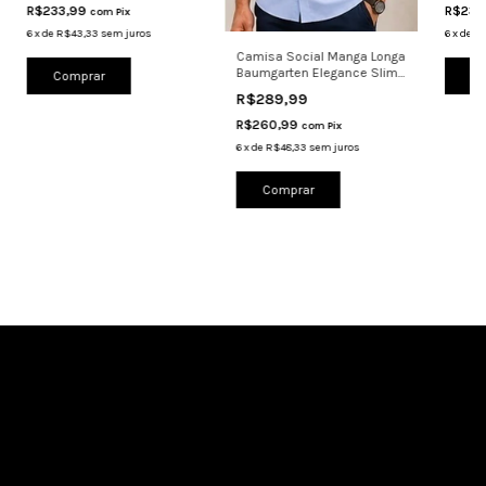
R$233,99
R$233
com
Pix
6
x
de
R$43,33
sem juros
6
x
de
R$
Camisa Social Manga Longa
Baumgarten Elegance Slim
Comprar
Co
2931
R$289,99
R$260,99
com
Pix
6
x
de
R$48,33
sem juros
Comprar
Cadastre-se e receba nossas ofertas.