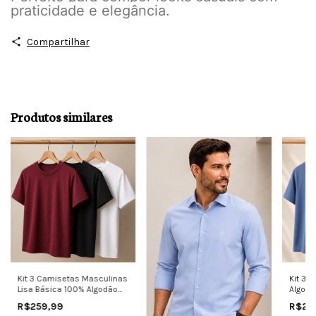
praticidade e elegância.
Compartilhar
Produtos similares
Kit 3 Camisetas Masculinas
Kit 3 
Lisa Básica 100% Algodão
Algodã
Premium
Confor
R$259,99
R$25