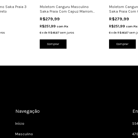
no Saka Praia 3
Moletom Canguru Masculino
Moletom Cangur
reto
Saka Praia Com Capuz Marrom
Saka Praia Com 
Saka
R$279,99
R$279,99
R$251,99
R$251,99
com
Pix
com
Pix
uros
6
x
de
R$46,67
sem juros
6
x
de
R$46,67
sem j
Comprar
Comprar
Navegação
En
Início
55
Masculino
47