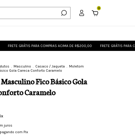
0
E GRÁTIS PARA COMPRAS ACIMA DE R$200,00
FRETE GRÁTIS PARA COMPRAS
odutos
.
Masculino
.
Casaco / Jaqueta
.
Moletom
ásico Gola Careca Conforto Caramelo
Masculino Fico Básico Gola
onforto Caramelo
ix
m juros
pagando com Pix