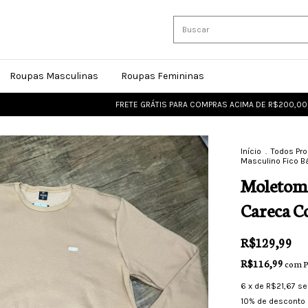
Roupas Masculinas
Roupas Femininas
FRETE GRÁTIS PARA COMPRAS ACIMA DE R$200,00
FRET
Início
.
Todos Pr
Masculino Fico B
Moletom 
Careca C
R$129,99
R$116,99
com
P
6
x de
R$21,67
se
10% de desconto