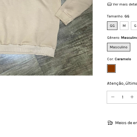
Ver mais deta
Tamanho:
GG
GG
M
G
Gênero:
Masculin
Masculino
Cor:
Caramelo
Atenção, últim
Meios de e