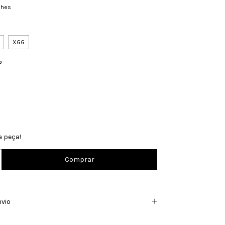
lhes
XGG
o
a peça!
nvio