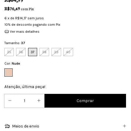
R$76,49
com
Pix
6
x de
R$14,17
sem juros
10% de desconto
pagando com Pix
Ver mais detalhes
Tamanho:
37
35
36
37
38
39
40
Cor:
Nude
Atenção, última peça!
Meios de envio