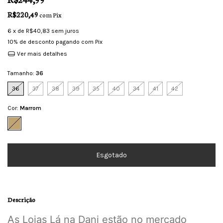
R$220,49
com
Pix
6
x de
R$40,83
sem juros
10% de desconto
pagando com Pix
Ver mais detalhes
Tamanho:
36
36
37
38
39
35
40
34
41
42
Cor:
Marrom
Descrição
As Lojas Lá na Dani estão no mercado