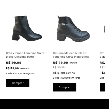
Bota Vizzano Feminina Salto
Coturno Moleca 5338.103
Coturn
Bloco Genebra 3098
Feminino Curto Plataforma
salto 
R$199,99
R$179,99
R$26
-
10
%
OFF
R$199,99
R$299
R$179,99
com
Pix
R$161,99
R$242
com
Pix
6
x
de
R$33,33
sem juros
6
x
de
R$30,00
sem juros
6
x
de
R$
Comprar
Comprar
Co