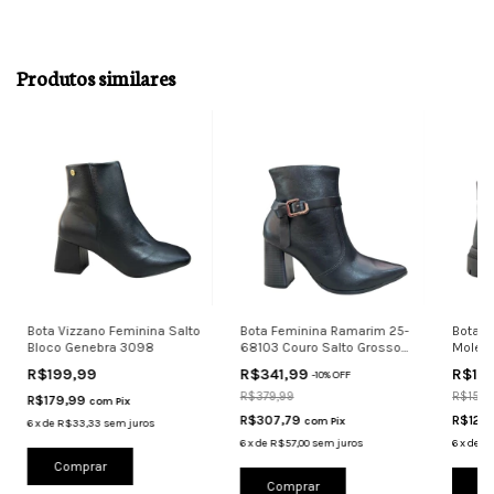
Produtos similares
Bota Vizzano Feminina Salto
Bota Feminina Ramarim 25-
Bota F
Bloco Genebra 3098
68103 Couro Salto Grosso
Molec
Preto
Confor
R$199,99
R$341,99
R$14
-
10
%
OFF
R$379,99
R$159,
R$179,99
com
Pix
R$307,79
R$129
com
Pix
6
x
de
R$33,33
sem juros
6
x
de
R$57,00
sem juros
6
x
de
R$
Comprar
Comprar
Co