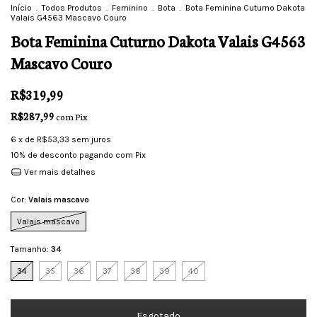
Início
.
Todos Produtos
.
Feminino
.
Bota
.
Bota Feminina Cuturno Dakota
Valais G4563 Mascavo Couro
Bota Feminina Cuturno Dakota Valais G4563
Mascavo Couro
R$319,99
R$287,99
com
Pix
6
x de
R$53,33
sem juros
10% de desconto
pagando com Pix
Ver mais detalhes
Cor:
Valais mascavo
Valais mascavo
Tamanho:
34
34
35
36
37
38
39
40