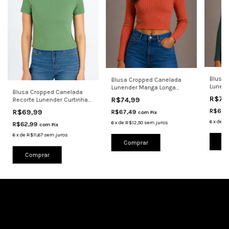
Blusa 
Blusa Cropped Canelada
Lunend
Lunender Manga Longa
Blusa Cropped Canelada
Femini
Feminina Casual
R$74
R$74,99
Recorte Lunender Curtinha
0467 Flora
R$67,
R$69,99
R$67,49
com
Pix
6
x
de
R$
6
x
de
R$12,50
sem juros
R$62,99
com
Pix
6
x
de
R$11,67
sem juros
Co
Comprar
Comprar
Cadastre-se e receba nossas ofertas.