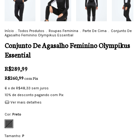
Início
.
Todos Produtos
.
Roupas Feminina
.
Parte De Cima
.
Conjunto De
Agasalho Feminino Olympikus Essential
Conjunto De Agasalho Feminino Olympikus
Essential
R$289,99
R$260,99
com
Pix
6
x de
R$48,33
sem juros
10% de desconto
pagando com Pix
Ver mais detalhes
Cor:
Preto
Tamanho:
P